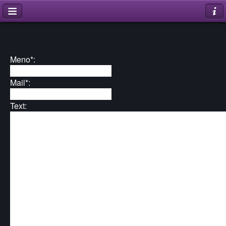
Meno*:
Mail*:
Text: